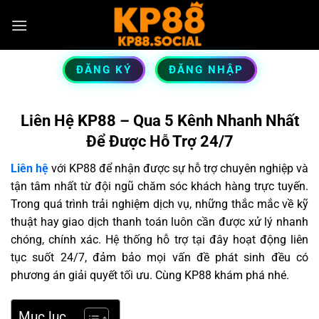
ĐĂNG KÝ
ĐĂNG NHẬP
Liên Hệ KP88 – Qua 5 Kênh Nhanh Nhất
Để Được Hỗ Trợ 24/7
Liên hệ
với KP88 để nhận được sự hỗ trợ chuyên nghiệp và
tận tâm nhất từ đội ngũ chăm sóc khách hàng trực tuyến.
Trong quá trình trải nghiệm dịch vụ, những thắc mắc về kỹ
thuật hay giao dịch thanh toán luôn cần được xử lý nhanh
chóng, chính xác. Hệ thống hỗ trợ tại đây hoạt động liên
tục suốt 24/7, đảm bảo mọi vấn đề phát sinh đều có
phương án giải quyết tối ưu. Cùng KP88 khám phá nhé.
Mục lục