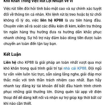
Khó Khăn Trong Việc Rút Lợi Nhuận Về Ví
Việc rút tiền đòi hỏi tính bảo mật cao và sự chính xác tuyệt
đối về thông tin cá nhân. Khi lệnh rút bị treo hoặc bị từ chối
không rõ lý do, việc
liên hệ KP88
là ưu tiên hàng đầu.
Chuyên viên sẽ rà soát các điều kiện đi kèm, kiểm tra thông
tin ngân hàng thụ hưởng đưa ra hướng dẫn khắc phục
nhanh chóng. Sự hỗ trợ này đảm bảo dòng tiền được luân
chuyển an toàn đến tận tay bạn.
Kết Luận
Liên hệ
cho KP88 là giải pháp an toàn nhất vượt qua mọi
khó khăn trong quá trình giải trí tại
nhà cái KP88
. Đội ngũ
tư vấn viên luôn túc trực, sẵn sàng lắng nghe, giải đáp mọi
thắc mắc với tinh thần trách nhiệm cao nhất. Bạn hãy
nhanh tay đăng ký tài khoản để bắt đầu hành trình chinh
phục những giải thưởng lớn. Đừng quên tải app về điện
thoại để dễ dàng kết nối và nhận sự trợ giúp kịp thời bất cứ
khi nào cần thiết.