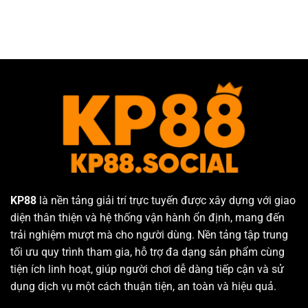
KP88
là nền tảng giải trí trực tuyến được xây dựng với giao
diện thân thiện và hệ thống vận hành ổn định, mang đến
trải nghiệm mượt mà cho người dùng. Nền tảng tập trung
tối ưu quy trình tham gia, hỗ trợ đa dạng sản phẩm cùng
tiện ích linh hoạt, giúp người chơi dễ dàng tiếp cận và sử
dụng dịch vụ một cách thuận tiện, an toàn và hiệu quả.