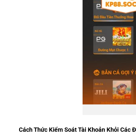
Cách Thức Kiểm Soát Tài Khoản Khỏi Các 