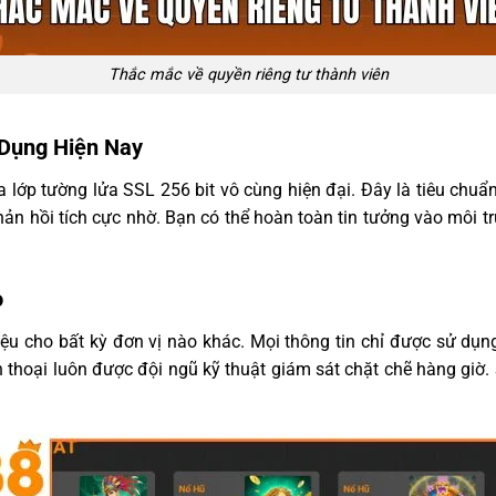
Thắc mắc về quyền riêng tư thành viên
Dụng Hiện Nay
ua lớp tường lửa SSL 256 bit vô cùng hiện đại. Đây là tiêu chuẩ
n hồi tích cực nhờ. Bạn có thể hoàn toàn tin tưởng vào môi trư
o
liệu cho bất kỳ đơn vị nào khác. Mọi thông tin chỉ được sử dụ
ện thoại luôn được đội ngũ kỹ thuật giám sát chặt chẽ hàng giờ