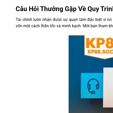
Câu Hỏi Thường Gặp Về Quy Trìn
Tài chính luôn nhận được sự quan tâm đặc biệt vì nó
vốn một cách thần tốc và minh bạch. Mời bạn tham khả