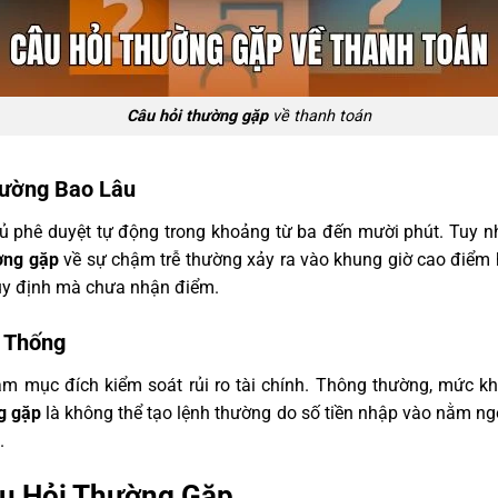
Câu hỏi thường gặp
về thanh toán
hường Bao Lâu
 phê duyệt tự động trong khoảng từ ba đến mười phút. Tuy nhi
ờng gặp
về sự chậm trễ thường xảy ra vào khung giờ cao điểm hoặ
quy định mà chưa nhận điểm.
ệ Thống
ằm mục đích kiểm soát rủi ro tài chính. Thông thường, mức kh
g gặp
là không thể tạo lệnh thường do số tiền nhập vào nằm ngo
.
âu Hỏi Thường Gặp