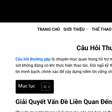
TRANG CHỦ
GIỚI THIỆU
THỂ THAO
Câu Hỏi Th
Câu hỏi thường gặp
là chuyên mục quan trọng hỗ trợ m
sót không đáng có khi thực hiện thao tác. Đội ngũ kỹ
tin minh bạch, chính xác để xây dựng niềm tin vững ch
Mục lục
Giải Quyết Vấn Đề Liên Quan Đến