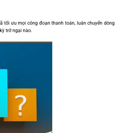
đã tối ưu mọi công đoạn thanh toán, luân chuyển dòng
ỳ trở ngại nào.