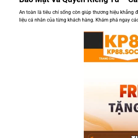
An toàn là tiêu chí sống còn giúp thương hiệu khẳng 
liệu cá nhân của từng khách hàng. Khám phá ngay các 