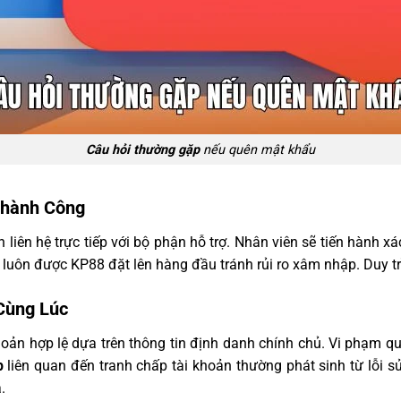
Câu hỏi thường gặp
nếu quên mật khẩu
Thành Công
iên hệ trực tiếp với bộ phận hỗ trợ. Nhân viên sẽ tiến hành xá
 luôn được KP88 đặt lên hàng đầu tránh rủi ro xâm nhập. Duy tr
Cùng Lúc
oản hợp lệ dựa trên thông tin định danh chính chủ. Vi phạm qu
ặp
liên quan đến tranh chấp tài khoản thường phát sinh từ lỗi s
.