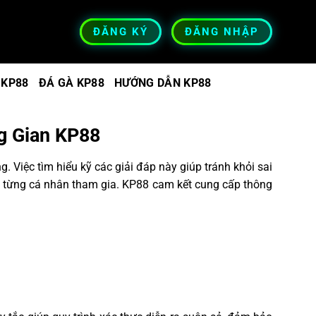
ĐĂNG KÝ
ĐĂNG NHẬP
 KP88
ĐÁ GÀ KP88
HƯỚNG DẪN KP88
g Gian KP88
 Việc tìm hiểu kỹ các giải đáp này giúp tránh khỏi sai
ho từng cá nhân tham gia. KP88 cam kết cung cấp thông