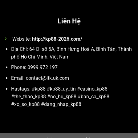
Liên Hệ
Website:
http://kp88-2026.com/
Địa Chỉ:
64 Đ. số 5A, Bình Hưng Hoà A, Bình Tân, Thành
phố Hồ Chí Minh, Việt Nam
Phone:
0999 972 197
Email:
contact@ltk.uk.com
Hastags:
#kp88 #kp88_uy_tin #casino_kp88
#the_thao_kp88 #no_hu_kp88 #ban_ca_kp88
#xo_so_kp88 #dang_nhap_kp88