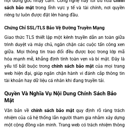
nội dung gốc nhạy cảm. Công nghệ này tối ưu hóa
chính
sách bảo mật
trong lĩnh vực y tế và tài chính, nơi quyền
riêng tư luôn được đặt lên hàng đầu.
Chứng Chỉ SSL/TLS Bảo Vệ Đường Truyền Mạng
Giao thức TLS thiết lập một kênh truyền dẫn an toàn giữa
trình duyệt và máy chủ, ngăn chặn các cuộc tấn công xen
giữa. Mọi thông tin trao đổi đều được bọc trong lớp mã
hóa mạnh mẽ, khẳng định tính toàn vẹn và bí mật. Đây là
yếu tố bắt buộc trong
chính sách bảo mật
của mọi trang
web hiện đại, giúp ngăn chặn hành vi đánh cắp thông tin
tài khoản hay dữ liệu cá nhân khi đang truyền tải.
Quyền Và Nghĩa Vụ Nội Dung Chính Sách Bảo
Mật
Văn bản về
chính sách bảo mật
quy định rõ ràng trách
nhiệm của cả hệ thống lẫn người tham gia nhằm xây dựng
một cộng đồng văn minh. Trang web có trách nhiệm thông